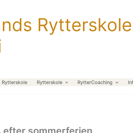
ands Rytterskole
i
Rytterskole
Rytterskole
RytterCoaching
In
s efter sommerferien