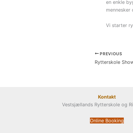
en enkle by
mennesker o
Vi starter r
PREVIOUS
Kontakt
Vestsjællands Rytterskole og R
Online Booking