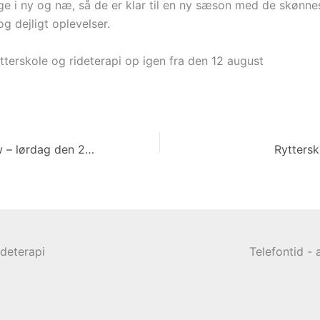
ge i ny og næ, så de er klar til en ny sæson med de skønne
g dejligt oplevelser.
ytterskole og rideterapi op igen fra den 12 august
Rytterskole Show – lørdag den 29 juni kl. 14.00
Ryttersk
ideterapi
Telefontid - a