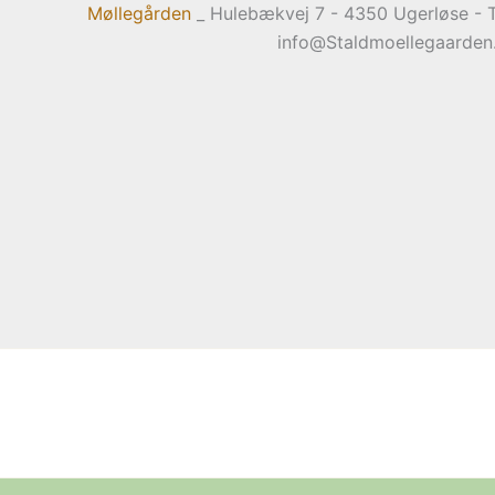
Møllegården
_ Hulebækvej 7 - 4350 Ugerløse - T
info@Staldmoellegaarden