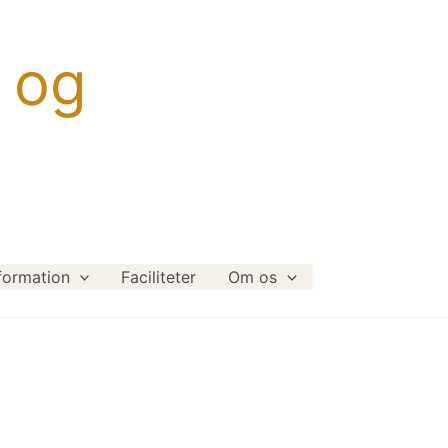
 og
formation
Faciliteter
Om os