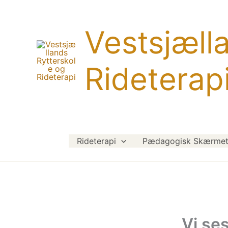
Gå
til
Vestsjæll
indholdet
Rideterap
Rideterapi
Pædagogisk Skærmet 
Vi se