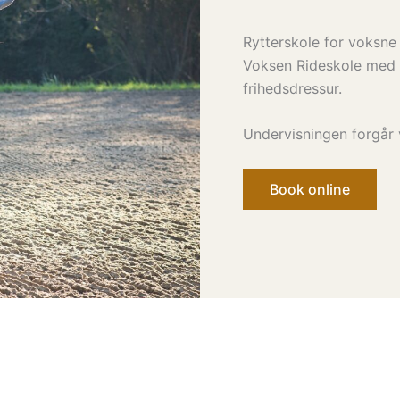
Rytterskole for voksn
Voksen Rideskole med 
frihedsdressur.
Undervisningen forgår 
Book online