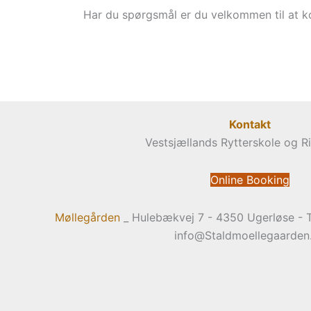
Har du spørgsmål er du velkommen til at ko
Kontakt
Vestsjællands Rytterskole og R
Online Booking
Møllegården
_ Hulebækvej 7 - 4350 Ugerløse - T
info@Staldmoellegaarden