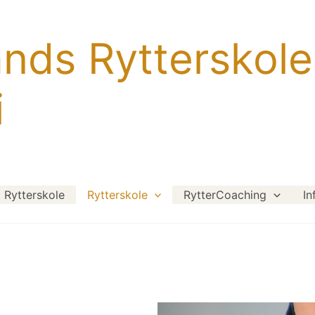
ands Rytterskole
i
Rytterskole
Rytterskole
RytterCoaching
In