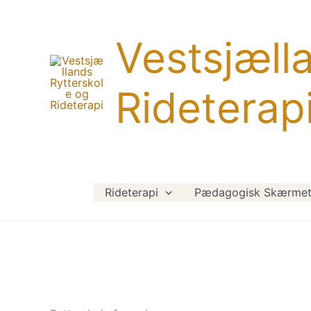
Gå
til
Vestsjæll
indholdet
Rideterap
Rideterapi
Pædagogisk Skærmet 