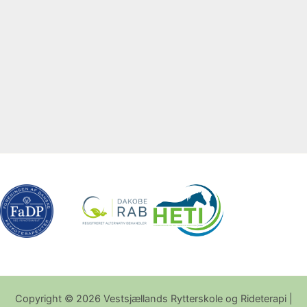
Copyright © 2026 Vestsjællands Rytterskole og Rideterapi |