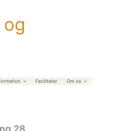
 og
formation
Faciliteter
Om os
ing 28