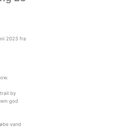
uni 2023 fra
how.
trail by
 dem god
 købe vand