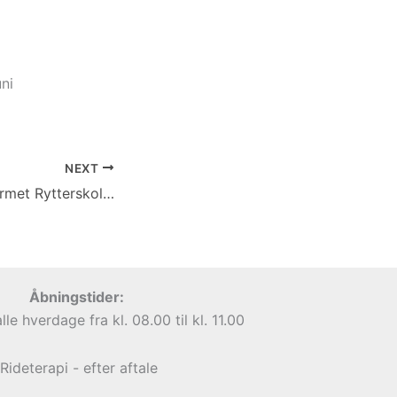
ni
NEXT
Pædagogisk Skærmet Rytterskole for børn
Åbningstider:
lle hverdage fra kl. 08.00 til kl. 11.00
Rideterapi - efter aftale