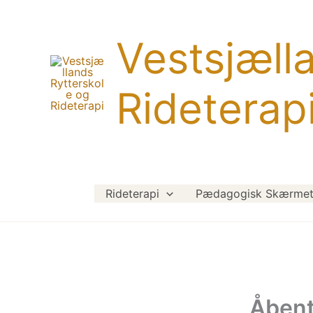
Gå
til
Vestsjæll
indholdet
Rideterap
Rideterapi
Pædagogisk Skærmet 
Åbent