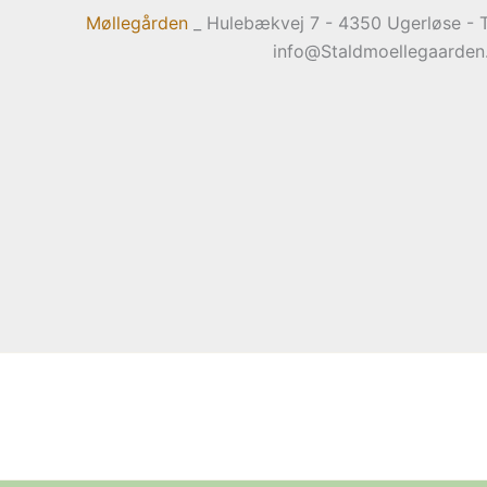
Møllegården
_ Hulebækvej 7 - 4350 Ugerløse - T
info@Staldmoellegaarden