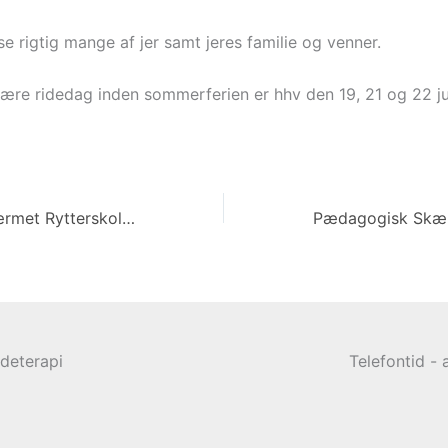
se rigtig mange af jer samt jeres familie og venner.
nære ridedag inden sommerferien er hhv den 19, 21 og 22 ju
Pædagogisk Skærmet Rytterskole hold – mandage kl. 15.00
ideterapi
Telefontid - a