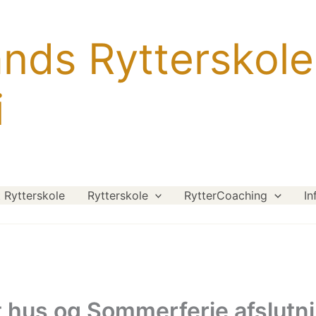
ands Rytterskole
i
Rytterskole
Rytterskole
RytterCoaching
In
 hus og Sommerferie afslutn