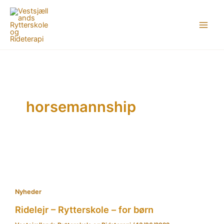
Gå
til
indholdet
horsemannship
Nyheder
Ridelejr – Rytterskole – for børn