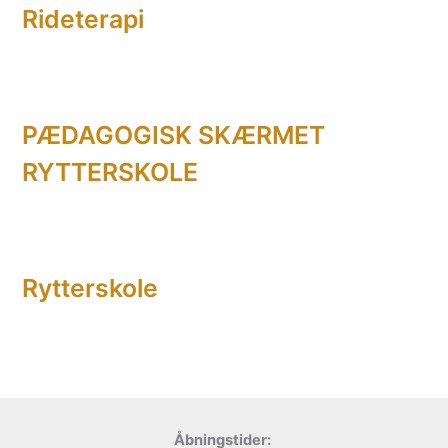
Rideterapi
e
r
:
PÆDAGOGISK SKÆRMET
RYTTERSKOLE
Rytterskole
Åbningstider: