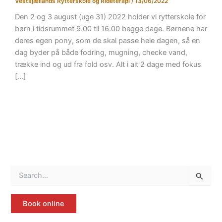
Vestsjællands Rytterskole og Rideterapi
/
13/06/2022
Den 2 og 3 august (uge 31) 2022 holder vi rytterskole for
børn i tidsrummet 9.00 til 16.00 begge dage. Børnene har
deres egen pony, som de skal passe hele dagen, så en
dag byder på både fodring, mugning, checke vand,
trække ind og ud fra fold osv. Alt i alt 2 dage med fokus
[…]
S
ø
g
e
Book online
f
t