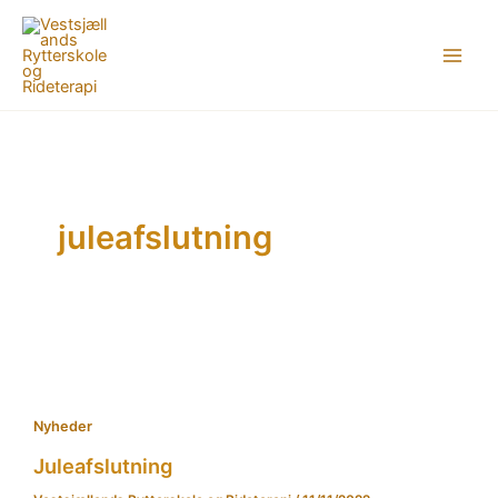
Gå
til
indholdet
juleafslutning
Nyheder
Juleafslutning