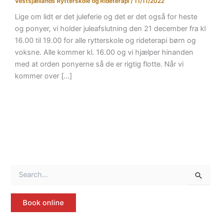
Vestsjællands Rytterskole og Rideterapi
/
11/11/2022
Lige om lidt er det juleferie og det er det også for heste
og ponyer, vi holder juleafslutning den 21 december fra kl
16.00 til 19.00 for alle rytterskole og rideterapi børn og
voksne. Alle kommer kl. 16.00 og vi hjælper hinanden
med at orden ponyerne så de er rigtig flotte. Når vi
kommer over […]
S
ø
g
e
Book online
f
t