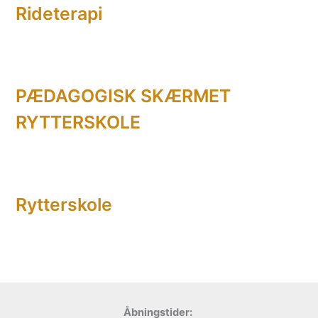
Rideterapi
e
r
:
PÆDAGOGISK SKÆRMET
RYTTERSKOLE
Rytterskole
Åbningstider: