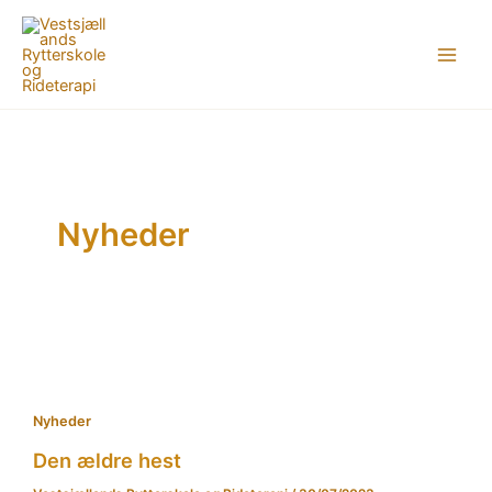
Gå
til
indholdet
Nyheder
Nyheder
Den ældre hest