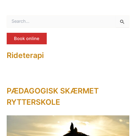
S
ø
g
e
Book online
f
t
Rideterapi
e
r
:
PÆDAGOGISK SKÆRMET
RYTTERSKOLE