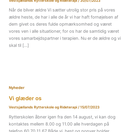
Vestsjællands Rytterskole og Rideterapi
/
30/07/2023
Når de bliver ældre Vi sætter utrolig stor pris på vores
ældre heste, de har i alle de år vi har haft fornøjelsen af
dem givet os deres fulde opmærksomhed og været
vores ven i alle situationer, for os har de samtidig været
vores samarbejdspartner i terapien. Nu er de ældre og vi
skal til […]
Nyheder
Vi glæder os
Vestsjællands Rytterskole og Rideterapi
/
15/07/2023
Rytterskolen åbner igen fra den 14 august, vi kan dog
kontaktes mellem 8.00 og 11.00 alle hverdagen på
telefon 60 70 11 67 Både vi, hest og ponyer holder